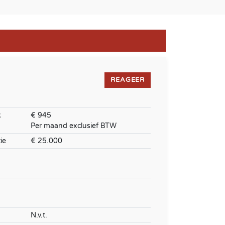
REAGEER
k
€ 945
Per maand exclusief BTW
ie
€ 25.000
N.v.t.