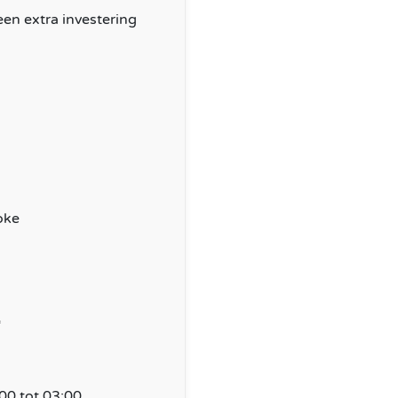
een extra investering
oke
*
00 tot 03:00