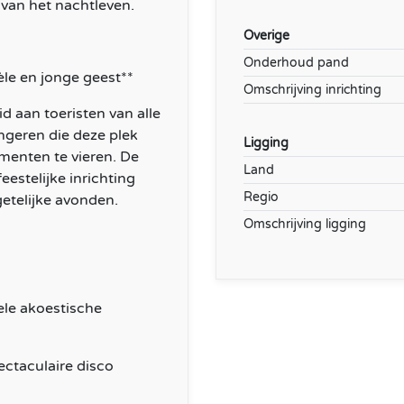
 van het nachtleven.
Overige
Onderhoud pand
tèle en jonge geest**
Omschrijving inrichting
d aan toeristen van alle
ongeren die deze plek
Ligging
menten te vieren. De
Land
estelijke inrichting
Regio
etelijke avonden.
Omschrijving ligging
nele akoestische
ectaculaire disco