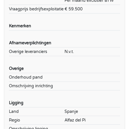
Per maand exclusief BTW
Vraagprijs bedrijfsexploitatie
€ 59.500
Kenmerken
Afnameverplichtingen
Overige leveranciers
N.v.t.
Overige
Onderhoud pand
Omschrijving inrichting
Ligging
Land
Spanje
Regio
Alfaz del Pi
Omschrijving ligging