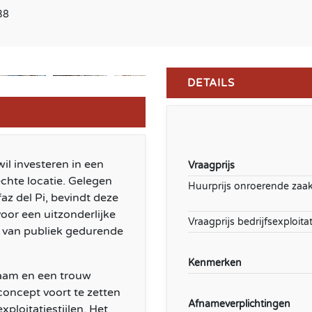
38
DETAILS
il investeren in een
Vraagprijs
chte locatie. Gelegen
Huurprijs onroerende zaa
az del Pi, bevindt deze
voor een uitzonderlijke
Vraagprijs bedrijfsexploitat
 van publiek gedurende
Kenmerken
naam en een trouw
concept voort te zetten
Afnameverplichtingen
ploitatiestijlen. Het