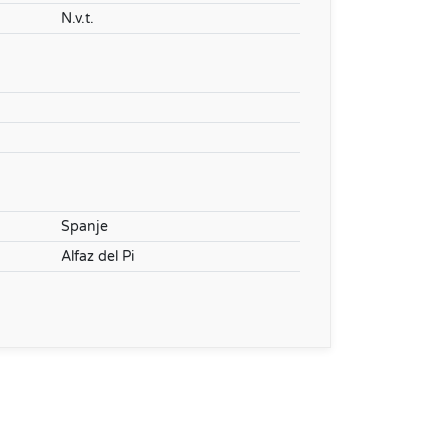
N.v.t.
Spanje
Alfaz del Pi