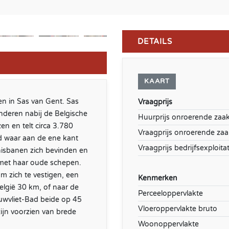
DETAILS
KAART
n in Sas van Gent. Sas
Vraagprijs
nderen nabij de Belgische
Huurprijs onroerende zaa
n en telt circa 3.780
Vraagprijs onroerende zaa
d waar aan de ene kant
Vraagprijs bedrijfsexploitat
isbanen zich bevinden en
 met haar oude schepen.
om zich te vestigen, een
Kenmerken
elgië 30 km, of naar de
Perceeloppervlakte
uwvliet-Bad beide op 45
Vloeroppervlakte bruto
ijn voorzien van brede
Woonoppervlakte