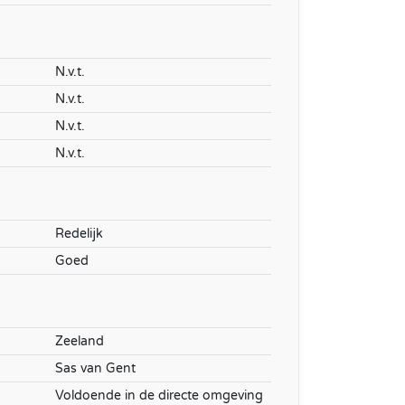
N.v.t.
N.v.t.
N.v.t.
N.v.t.
Redelijk
Goed
Zeeland
Sas van Gent
Voldoende in de directe omgeving