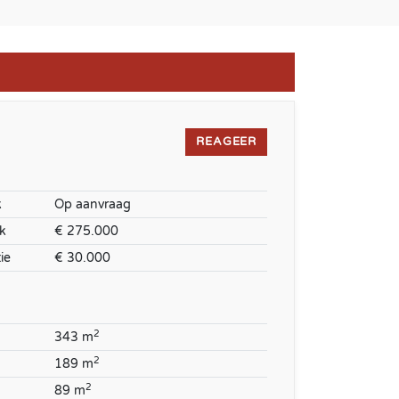
REAGEER
k
Op aanvraag
k
€ 275.000
ie
€ 30.000
2
343 m
2
189 m
2
89 m