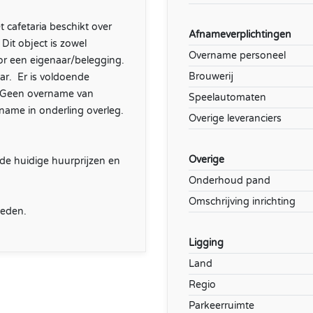
cafetaria beschikt over
Afnameverplichtingen
Dit object is zowel
Overname personeel
oor een eigenaar/belegging.
Brouwerij
r. Er is voldoende
. Geen overname van
Speelautomaten
name in onderling overleg.
Overige leveranciers
Overige
de huidige huurprijzen en
Onderhoud pand
Omschrijving inrichting
heden.
Ligging
Land
Regio
Parkeerruimte