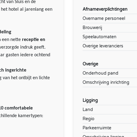
cht van Sluis en de
Afnameverplichtingen
het hotel al jarenlang een
Overname personeel
Brouwerij
deling
Speelautomaten
n een nette
receptie en
Overige leveranciers
 verzorgde indruk geeft.
aar gasten iedere ochtend
Overige
ch ingerichte
Onderhoud pand
 van het ontbijt en lichte
Omschrijving inrichting
Ligging
10 comfortabele
Land
schillende kamertypen:
Regio
Parkeerruimte