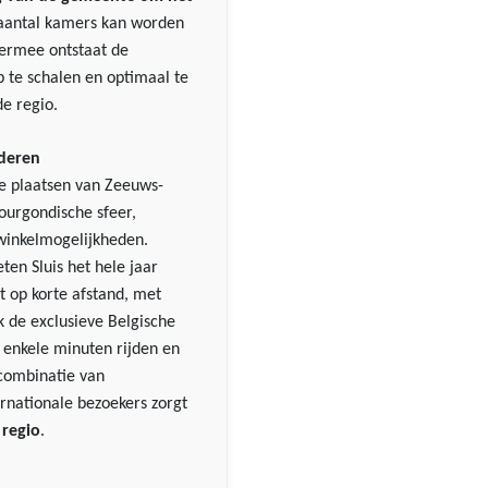
 aantal kamers kan worden
ermee ontstaat de
p te schalen en optimaal te
de regio.
nderen
te plaatsen van Zeeuws-
ourgondische sfeer,
winkelmogelijkheden.
en Sluis het hele jaar
t op korte afstand, met
 de exclusieve Belgische
s enkele minuten rijden en
 combinatie van
rnationale bezoekers zorgt
 regio
.