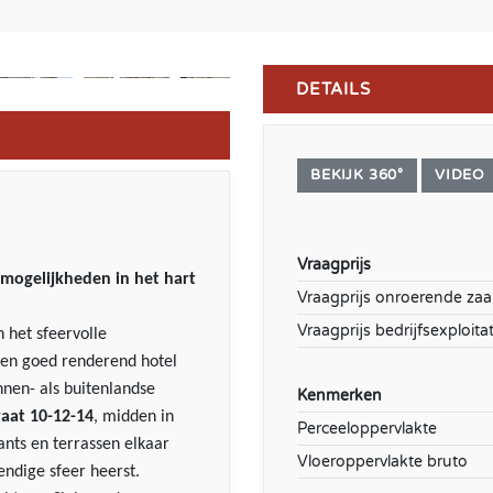
DETAILS
BEKIJK 360°
VIDEO
Vraagprijs
mogelijkheden in het hart
Vraagprijs onroerende zaa
Vraagprijs bedrijfsexploitat
h het sfeervolle
 en goed renderend hotel
nnen- als buitenlandse
Kenmerken
raat 10-12-14
, midden in
Perceeloppervlakte
ants en terrassen elkaar
Vloeroppervlakte bruto
endige sfeer heerst.