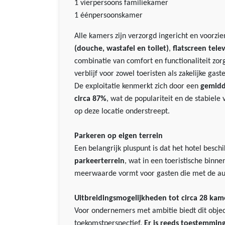
1 vierpersoons familiekamer
1 éénpersoonskamer
Alle kamers zijn verzorgd ingericht en voorzi
(douche, wastafel en toilet)
,
flatscreen telev
combinatie van comfort en functionaliteit zo
verblijf voor zowel toeristen als zakelijke gast
De exploitatie kenmerkt zich door een
gemidd
circa 87%
, wat de populariteit en de stabiel
op deze locatie onderstreept.
Parkeren op eigen terrein
Een belangrijk pluspunt is dat het hotel besch
parkeerterrein
, wat in een toeristische binne
meerwaarde vormt voor gasten die met de aut
Uitbreidingsmogelijkheden tot circa 28 kam
Voor ondernemers met ambitie biedt dit objec
toekomstperspectief.
Er is reeds toestemmi