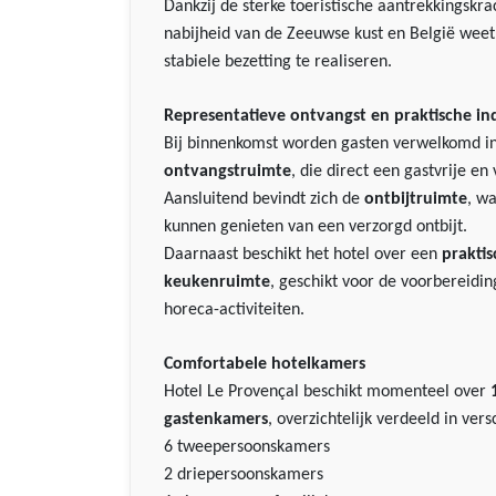
Dankzij de sterke toeristische aantrekkingskra
nabijheid van de Zeeuwse kust en België weet 
stabiele bezetting te realiseren.
Representatieve ontvangst en praktische in
Bij binnenkomst worden gasten verwelkomd i
ontvangstruimte
, die direct een gastvrije en
Aansluitend bevindt zich de
ontbijtruimte
, w
kunnen genieten van een verzorgd ontbijt.
Daarnaast beschikt het hotel over een
praktis
keukenruimte
, geschikt voor de voorbereiding
horeca-activiteiten.
Comfortabele hotelkamers
Hotel Le Provençal beschikt momenteel over
gastenkamers
, overzichtelijk verdeeld in ver
6 tweepersoonskamers
2 driepersoonskamers