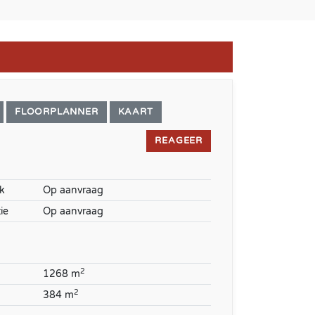
FLOORPLANNER
KAART
REAGEER
k
Op aanvraag
ie
Op aanvraag
2
1268 m
2
384 m