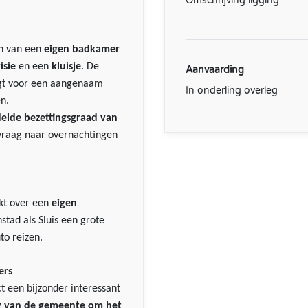
Omschrijving ligging
en van een
eigen badkamer
isie
en een
kluisje
. De
Aanvaarding
rgt voor een aangenaam
In onderling overleg
en.
elde bezettingsgraad van
e vraag naar overnachtingen
ikt over een
eigen
nstad als Sluis een grote
o reizen.
ers
t een bijzonder interessant
ng van de gemeente om het