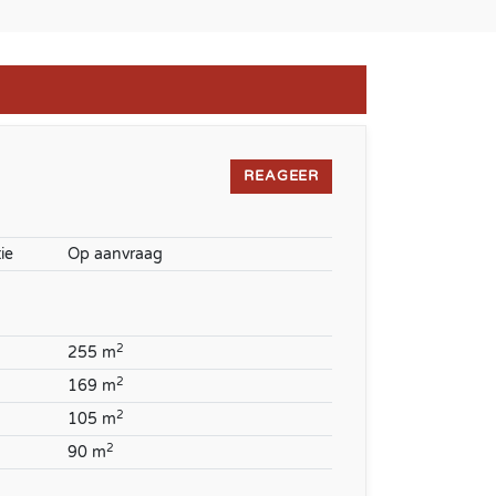
REAGEER
ie
Op aanvraag
2
255 m
2
169 m
2
105 m
2
90 m