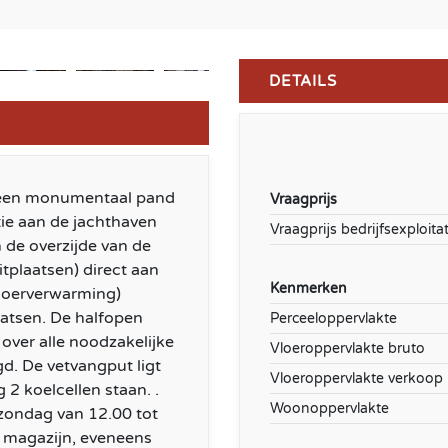
DETAILS
in een monumentaal pand
Vraagprijs
tie aan de jachthaven
Vraagprijs bedrijfsexploitat
 de overzijde van de
zitplaatsen) direct aan
Kenmerken
 vloerverwarming)
aatsen. De halfopen
Perceeloppervlakte
 over alle noodzakelijke
Vloeroppervlakte bruto
gd. De vetvangput ligt
Vloeroppervlakte verkoop
 2 koelcellen staan. .
Woonoppervlakte
ondag van 12.00 tot
m magazijn, eveneens