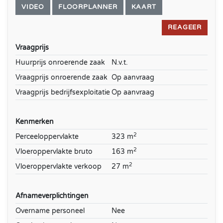
VIDEO
FLOORPLANNER
KAART
REAGEER
Vraagprijs
Huurprijs onroerende zaak
N.v.t.
Vraagprijs onroerende zaak
Op aanvraag
Vraagprijs bedrijfsexploitatie
Op aanvraag
Kenmerken
2
Perceeloppervlakte
323 m
2
Vloeroppervlakte bruto
163 m
2
Vloeroppervlakte verkoop
27 m
Afnameverplichtingen
Overname personeel
Nee