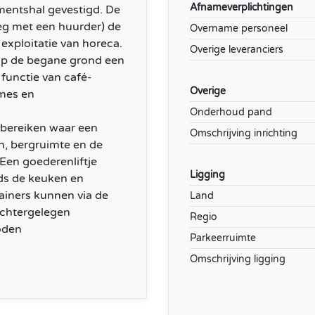
Afnameverplichtingen
mentshal gevestigd. De
leg met een huurder) de
Overname personeel
exploitatie van horeca.
Overige leveranciers
 op de begane grond een
functie van café-
Overige
ames en
Onderhoud pand
e bereiken waar een
Omschrijving inrichting
n, bergruimte en de
Een goederenliftje
Ligging
jds de keuken en
ainers kunnen via de
Land
achtergelegen
Regio
oden
Parkeerruimte
Omschrijving ligging