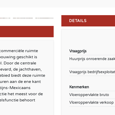
DETAILS
 commerciële ruimte
Vraagprijs
bouwing geschikt is
Huurprijs onroerende zaa
l. Door de centrale
levard, de jachthaven,
Vraagprijs bedrijfsexploitat
ebied biedt deze ruimte
buren aan de ene kant
Kenmerken
ntijns-Mexicaans
ctie het meest voor de
Vloeroppervlakte bruto
elsfunctie behoort
Vloeroppervlakte verkoop