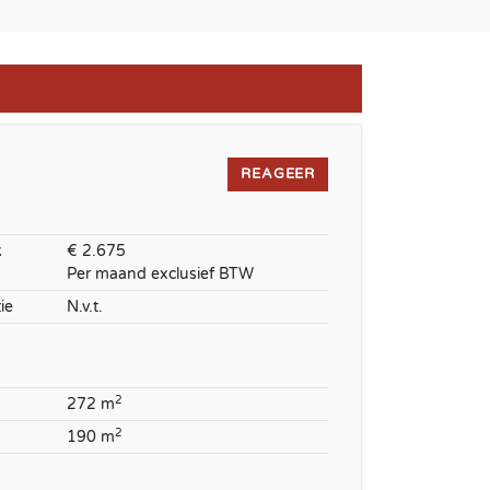
REAGEER
k
€ 2.675
Per maand exclusief BTW
ie
N.v.t.
2
272 m
2
190 m